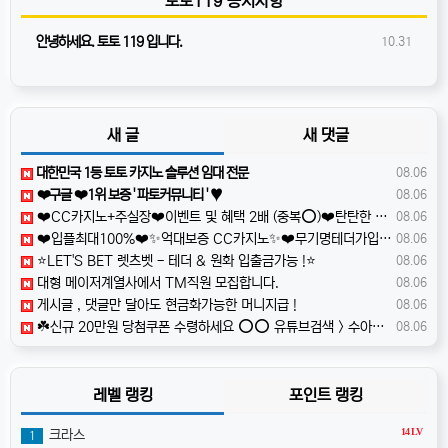
토토119 공지사항
안녕하세요. 토토 119 입니다.
10.31
새 글
새 댓글
️대한민국️ 1등 토토 카지노 솔루션 임대 전문
08.06
❤️️구글 ❤️1위 보증 ' 파토커뮤니티 ' ♥️
08.06
❤️CC️카지노+주실장❤️이벤트 및 혜택 2배 (중복⭕️)❤️탄탄한 자본, 무사고 ✅빠른충환✅
08.06
❤️️입플최대100%❤️✨억대보증 CC카지노✨❤️무기명테더가입O❤️블랙가입O❤️승인전화X❤️
08.06
⭐️LET'S BET 렛츠벳 - 테더 & 원화 입출금가능 !⭐️
08.06
️️대형 메이저계열사에서 TM직원 모집합니다.
08.06
️️게시글 , 댓글만 달아도 현금화가능한 머니지급 !
08.06
☘️️신규 20만원 당첨쿠폰 수령하세요 ⭕️⭕️ 유튜브검색 > 수아영상방☘️
08.06
레벨 랭킹
포인트 랭킹
14 LV
크라스
1