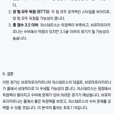
다.
양 팀 모두 득점 (BTTS)
: 두 팀 모두 공격적인 스타일을 보이므로,
양 팀 모두 득점할 가능성이 큽니다.
총 점수 3.5 이하
:
외스테르스
는 득점력이 부족하고,
브로마포이카
르나
는 수비에서 약점이 있지만 3.5골 이하의 경기가 될 가능성이
높습니다.
6. 결론
이번 경기는
브로마포이카르나
와
외스테르스
의 대결로,
브로마포이카르나
가 홈에서 상대적으로 더 우세할 가능성이 큽니다.
외스테르스
는 원정에서
득점력이 떨어지고 수비에 문제가 있어 어려운 경기가 예상됩니다.
브로마
포이카르나
는 홈에서 좋은 득점력을 보였고,
외스테르스
의 수비 문제를 공
략할 수 있을 것입니다. 이 분석의 출처는 토토119입니다.