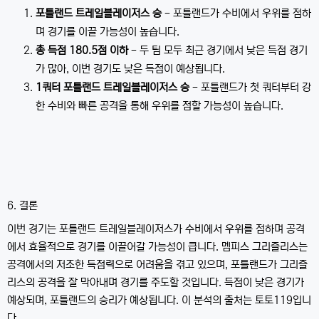
포틀랜드 트레일블레이저스 승
- 포틀랜드가 수비에서 우위를 점하
며 경기를 이끌 가능성이 높습니다.
총 득점 180.5점 이하
- 두 팀 모두 최근 경기에서 낮은 득점 경기
가 많아, 이번 경기도 낮은 득점이 예상됩니다.
1쿼터 포틀랜드 트레일블레이저스 승
- 포틀랜드가 첫 쿼터부터 강
한 수비와 빠른 공격을 통해 우위를 점할 가능성이 높습니다.
6. 결론
이번 경기는 포틀랜드 트레일블레이저스가 수비에서 우위를 점하며 공격
에서 효율적으로 경기를 이끌어갈 가능성이 큽니다. 멤피스 그리즐리스는
공격에서의 저조한 득점력으로 어려움을 겪고 있으며, 포틀랜드가 그리즐
리스의 공격을 잘 막아내며 경기를 주도할 것입니다. 득점이 낮은 경기가
예상되며, 포틀랜드의 승리가 예상됩니다. 이 분석의 출처는 토토119입니
다.