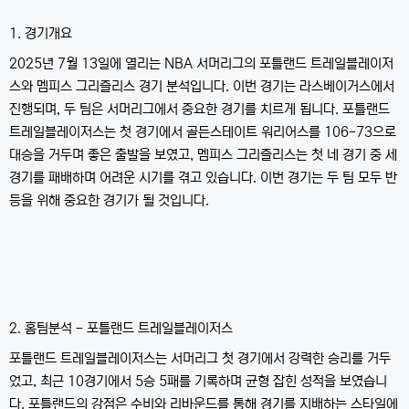
1. 경기개요
2025년 7월 13일에 열리는 NBA 서머리그의 포틀랜드 트레일블레이저
스와 멤피스 그리즐리스 경기 분석입니다. 이번 경기는 라스베이거스에서
진행되며, 두 팀은 서머리그에서 중요한 경기를 치르게 됩니다. 포틀랜드
트레일블레이저스는 첫 경기에서 골든스테이트 워리어스를 106-73으로
대승을 거두며 좋은 출발을 보였고, 멤피스 그리즐리스는 첫 네 경기 중 세
경기를 패배하며 어려운 시기를 겪고 있습니다. 이번 경기는 두 팀 모두 반
등을 위해 중요한 경기가 될 것입니다.
2. 홈팀분석 - 포틀랜드 트레일블레이저스
포틀랜드 트레일블레이저스는 서머리그 첫 경기에서 강력한 승리를 거두
었고, 최근 10경기에서 5승 5패를 기록하며 균형 잡힌 성적을 보였습니
다. 포틀랜드의 강점은 수비와 리바운드를 통해 경기를 지배하는 스타일에