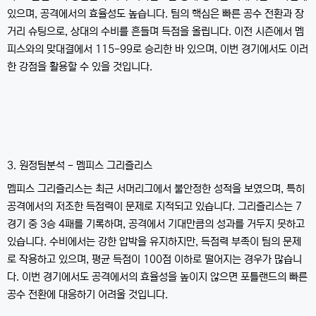
있으며, 공격에서의 효율성도 높습니다. 팀의 핵심은 빠른 공수 전환과 장
거리 슈팅으로, 상대의 수비를 흔들며 득점을 올립니다. 이전 시즌에서 멤
피스와의 맞대결에서 115-99로 승리한 바 있으며, 이번 경기에서도 이러
한 강점을 활용할 수 있을 것입니다.
3. 원정팀분석 - 멤피스 그리즐리스
멤피스 그리즐리스는 최근 서머리그에서 불안정한 성적을 보였으며, 특히
공격에서의 저조한 득점력이 문제로 지적되고 있습니다. 그리즐리스는 7
경기 중 3승 4패를 기록하며, 공격에서 기대만큼의 성과를 거두지 못하고
있습니다. 수비에서는 강한 압박을 유지하지만, 득점력 부족이 팀의 문제
로 작용하고 있으며, 평균 득점이 100점 이하로 떨어지는 경우가 많습니
다. 이번 경기에서도 공격에서의 효율성을 높이지 않으면 포틀랜드의 빠른
공수 전환에 대응하기 어려울 것입니다.