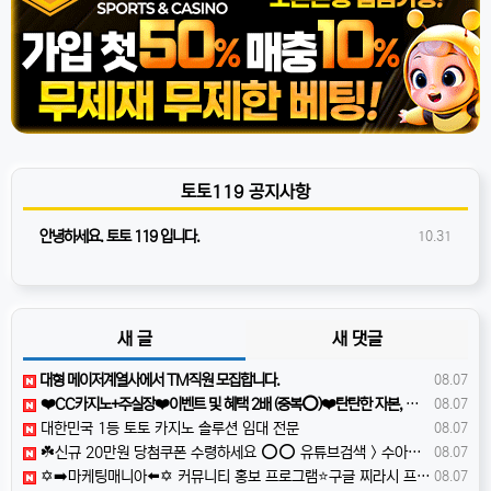
토토119 공지사항
안녕하세요. 토토 119 입니다.
10.31
새 글
새 댓글
️️대형 메이저계열사에서 TM직원 모집합니다.
08.07
❤️CC️카지노+주실장❤️이벤트 및 혜택 2배 (중복⭕️)❤️탄탄한 자본, 무사고 ✅빠른충환✅
08.07
️대한민국️ 1등 토토 카지노 솔루션 임대 전문
08.07
☘️️신규 20만원 당첨쿠폰 수령하세요 ⭕️⭕️ 유튜브검색 > 수아영상방☘️
08.07
✡️➡️마케팅매니아⬅️✡️ 커뮤니티 홍보 프로그램⭐️구글 찌라시 프로그램⭐️카톡 텔레 미니게임 오토픽⭐️마케팅프로그램✡️ u8d8
08.07