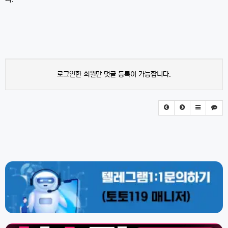
로그인한 회원만 댓글 등록이 가능합니다.