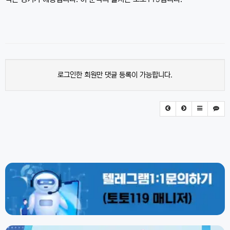
로그인한 회원만 댓글 등록이 가능합니다.