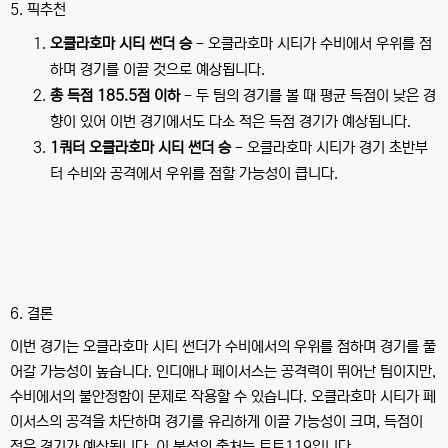
5. 픽추천
오클라호마 시티 썬더 승
- 오클라호마 시티가 수비에서 우위를 점
하며 경기를 이끌 것으로 예상됩니다.
총 득점 185.5점 이하
- 두 팀의 경기를 볼 때 평균 득점이 낮은 경
향이 있어 이번 경기에서도 다소 적은 득점 경기가 예상됩니다.
1쿼터 오클라호마 시티 썬더 승
- 오클라호마 시티가 경기 초반부
터 수비와 공격에서 우위를 점할 가능성이 큽니다.
6. 결론
이번 경기는 오클라호마 시티 썬더가 수비에서의 우위를 점하며 경기를 풀
어갈 가능성이 높습니다. 인디애나 페이서스는 공격력이 뛰어난 팀이지만,
수비에서의 불안정함이 문제로 작용할 수 있습니다. 오클라호마 시티가 페
이서스의 공격을 차단하며 경기를 유리하게 이끌 가능성이 크며, 득점이
적은 경기가 예상됩니다. 이 분석의 출처는 토토119입니다.