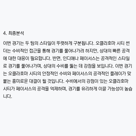
4. 최종분석
이번 경기는 두 팀의 스타일이 뚜렷하게 구분됩니다. 오클라호마 시티 썬
더는 수비적인 접근을 통해 경기를 풀어나가려 하지만, 상대의 빠른 공격
에 대한 대응이 필요합니다. 반면, 인디애나 페이서스는 공격적인 스타일
로 경기를 풀어나가며, 상대의 수비를 뚫는 데 강점을 보입니다. 이번 경기
는 오클라호마 시티의 안정적인 수비와 페이서스의 공격적인 플레이가 맞
붙는 흥미로운 대결이 될 것입니다. 수비에서의 강점이 있는 오클라호마
시티가 페이서스의 공격을 억제하며, 경기를 유리하게 이끌 가능성이 높습
니다.