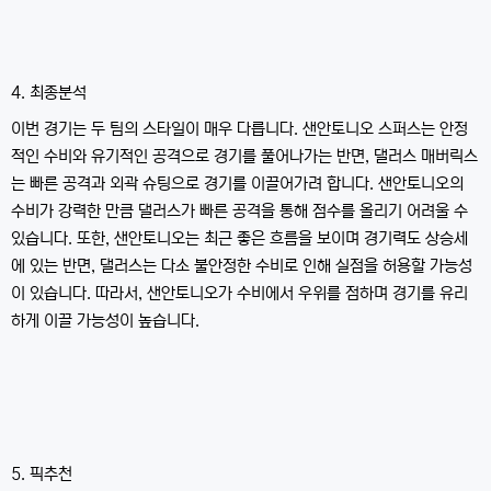
4. 최종분석
이번 경기는 두 팀의 스타일이 매우 다릅니다. 샌안토니오 스퍼스는 안정
적인 수비와 유기적인 공격으로 경기를 풀어나가는 반면, 댈러스 매버릭스
는 빠른 공격과 외곽 슈팅으로 경기를 이끌어가려 합니다. 샌안토니오의
수비가 강력한 만큼 댈러스가 빠른 공격을 통해 점수를 올리기 어려울 수
있습니다. 또한, 샌안토니오는 최근 좋은 흐름을 보이며 경기력도 상승세
에 있는 반면, 댈러스는 다소 불안정한 수비로 인해 실점을 허용할 가능성
이 있습니다. 따라서, 샌안토니오가 수비에서 우위를 점하며 경기를 유리
하게 이끌 가능성이 높습니다.
5. 픽추천