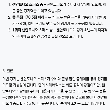
샌안토니오 스퍼스 승
- 샌안토니오가 수비에서 우위에 있으며, 최
근 좋은 경기력을 보이고 있습니다.
총 득점 170.5점 이하
- 두 팀 모두 높은 득점을 기록하지 않는 경
기가 많아, 이번 경기도 낮은 득점 경기가 될 가능성이 있습니다.
1쿼터 샌안토니오 스퍼스 승
- 샌안토니오가 경기 초반부터 적극적
인 수비와 효율적인 공격을 펼칠 것으로 보입니다.
6. 결론
이번 경기는 샌안토니오 스퍼스가 수비와 균형 잡힌 플레이를 통해 경기를
리드할 가능성이 큽니다. 댈러스 매버릭스는 빠른 공격이 강점이지만, 샌
안토니오의 강력한 수비에 대응하기 어려울 수 있습니다. 두 팀 모두 높은
득점보다는 안정적인 수비를 통해 경기를 풀어나갈 것으로 보이며, 샌안토
니오가 승리할 가능성이 더 높습니다. 이 분석의 출처는 토토119입니다.