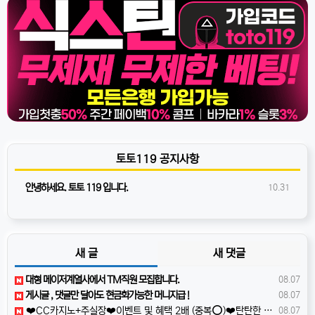
토토119 공지사항
안녕하세요. 토토 119 입니다.
10.31
새 글
새 댓글
️️대형 메이저계열사에서 TM직원 모집합니다.
08.07
️️게시글 , 댓글만 달아도 현금화가능한 머니지급 !
08.07
❤️CC️카지노+주실장❤️이벤트 및 혜택 2배 (중복⭕️)❤️탄탄한 자본, 무사고 ✅빠른충환✅
08.07