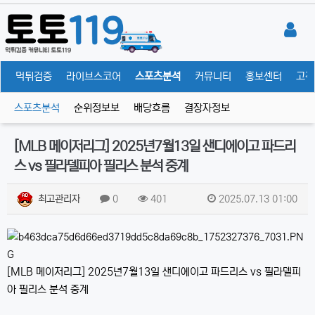
체
먹튀검증
라이브스코어
스포츠분석
커뮤니티
홍보센터
고객
스포츠분석
순위정보보
배당흐름
결장자정보
[MLB 메이저리그] 2025년7월13일 샌디에이고 파드리
스 vs 필라델피아 필리스 분석 중계
최고관리자
0
401
2025.07.13 01:00
[MLB 메이저리그] 2025년7월13일 샌디에이고 파드리스 vs 필라델피
아 필리스 분석 중계