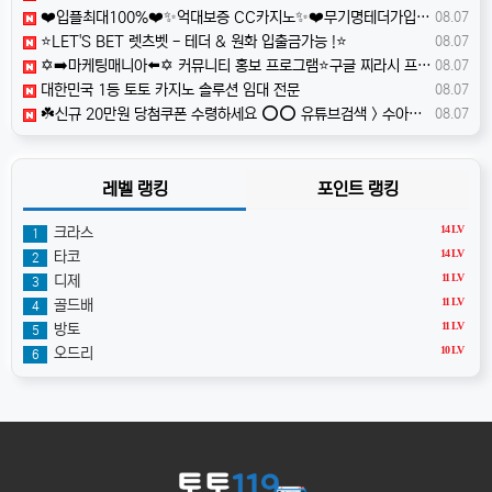
❤️️입플최대100%❤️✨억대보증 CC카지노✨❤️무기명테더가입O❤️블랙가입O❤️승인전화X❤️
08.07
⭐️LET'S BET 렛츠벳 - 테더 & 원화 입출금가능 !⭐️
08.07
✡️➡️마케팅매니아⬅️✡️ 커뮤니티 홍보 프로그램⭐️구글 찌라시 프로그램⭐️카톡 텔레 미니게임 오토픽⭐️마케팅프로그램✡️ qcy1
08.07
️대한민국️ 1등 토토 카지노 솔루션 임대 전문
08.07
☘️️신규 20만원 당첨쿠폰 수령하세요 ⭕️⭕️ 유튜브검색 > 수아영상방☘️
08.07
레벨 랭킹
포인트 랭킹
14 LV
크라스
1
14 LV
타코
2
11 LV
디제
3
11 LV
골드배
4
11 LV
방토
5
10 LV
오드리
6