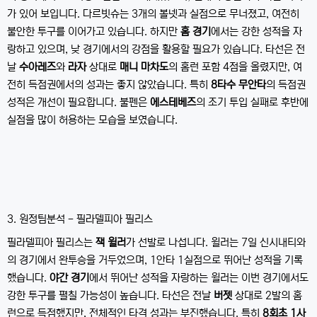
가 있어 보입니다. 다르빗슈는 3개의 볼넷과 실점으로 무너졌고, 여전히
불안한 투구를 이어가고 있습니다. 하지만
홈 경기
에서는 강한 성적을 자
랑하고 있으며, 낮 경기에서의 강점을 활용할 필요가 있습니다. 타선은 전
날
수아레즈
와
라자
상대로
매니 마차도
의 홈런 포함 4점을 올렸지만, 여
전히 득점권에서의 성과는 좋지 않았습니다. 특히
8타수 무안타
의 득점권
성적은 개선이 필요합니다. 불펜은
에스테베즈
의 조기 투입 실패로 후반에
실점을 많이 허용하는 모습을 보였습니다.
3. 원정팀분석 - 필라델피아 필리스
필라델피아 필리스는
잭 윌러
가 선발로 나섭니다. 윌러는 7일 신시내티와
의 경기에서 완투승을 거두었으며, 1안타 1실점으로 뛰어난 성적을 기록
했습니다.
야간 경기
에서 뛰어난 성적을 자랑하는 윌러는 이번 경기에서도
강한 투구를 펼칠 가능성이 높습니다. 타선은 전날
버젯
상대로 2발의 홈
런으로 득점했지만, 전체적인 타격 성과는 부진했습니다. 특히
8회초 1사