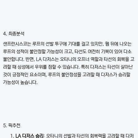
4. 최종분석
샌프란시스코는 루프의 선발 투구에 기대를 걸고 있지만, 웹 뒤에 나오는
루프의 성적이 불안정할 가능성이 크고, 타선도 여전히 기복이 있어 다소
불안합니다. 반면, LA 다저스는 오타니의 오프너 역할과 타선의 회복을 고
려할 때 상성에서 우위를 점할 수 있습니다. 특히 다저스는 타선이 살아난
것이 긍정적인 요소이며, 루프의 불안정성을 고려할 때 다저스가 승리할
가능성이 높습니다.
5. 픽추천
LA 다저스 승리
: 오타니의 선발과 타선의 회복력을 고려할 때 다저