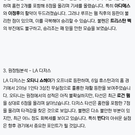
하며 홈런 2개를 포함해 8점을 올리며 기세를 올렸습니다. 특히
아다메스
와
이정후
의 활약이 두드러졌습니다. 그러나 루프는 웹 직후의 등판이 불
리한 점이 있으며, 이를 극복해야 승리할 수 있습니다. 불펜은
트리스탄 벡
의 부진에도 불구하고, 승리조는 꽤 믿을 만한 모습을 보였습니다.
3. 원정팀분석 - LA 다저스
LA 다저스는
오타니 쇼헤이
가 오프너로 등판하며, 6일 휴스턴과의 홈 경
기에서 2이닝 1안타 3삼진 무실점으로 훌륭한 재활 등판을 보여주었습니
다. 오타니는 원정에서의 성적은 아직 불확실하지만, 타선은 최근
로건 웹
을 상대로 6점을 올리며 살아났습니다. 다저스 타선은 홈런을 포함한 7점
을 올리며 타격감을 찾은 것으로 보입니다. 불펜은 다소 불안한 부분이 있
지만, 최근 어느 정도 회복세를 보이고 있습니다. 특히
반다
의 아쉬운 실점
은 향후 경기에서 중요한 포인트가 될 것입니다.