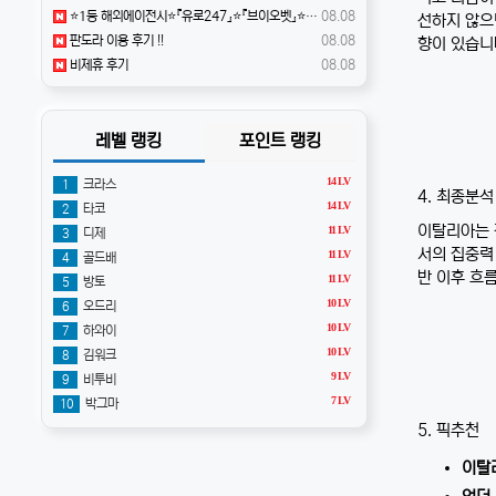
⭐️1등 해외에이전시⭐️『유로247』⭐️『브이오벳』⭐️『KOBET』⭐️『원커넥트』⭐️ ae1i
08.08
선하지 않으
판도라 이용 후기 !!
08.08
향이 있습니
비제휴 후기
08.08
레벨 랭킹
포인트 랭킹
14 LV
크라스
1
4. 최종분석
14 LV
타코
2
이탈리아는 
11 LV
디제
3
서의 집중력
11 LV
골드배
4
반 이후 흐
11 LV
방토
5
10 LV
오드리
6
10 LV
하와이
7
10 LV
김워크
8
9 LV
비투비
9
7 LV
박그마
10
5. 픽추천
이탈