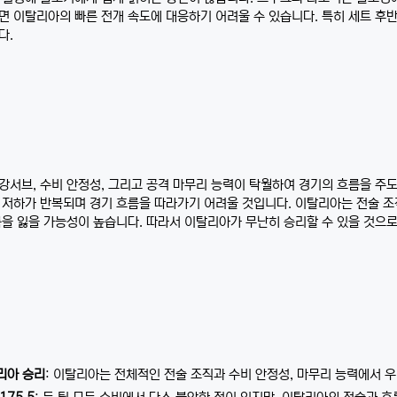
면 이탈리아의 빠른 전개 속도에 대응하기 어려울 수 있습니다. 특히 세트 후
다.
강서브, 수비 안정성, 그리고 공격 마무리 능력이 탁월하여 경기의 흐름을 주
 저하가 반복되며 경기 흐름을 따라가기 어려울 것입니다. 이탈리아는 전술 조직
름을 잃을 가능성이 높습니다. 따라서 이탈리아가 무난히 승리할 수 있을 것으로
리아 승리
: 이탈리아는 전체적인 전술 조직과 수비 안정성, 마무리 능력에서 