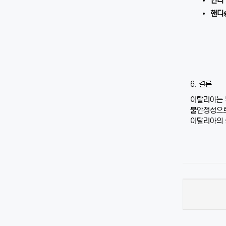
언더 
핸디
6. 결론
이탈리아는 
불안정성으로
이탈리아의 