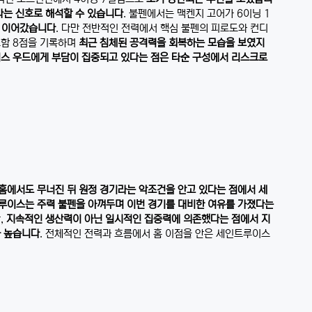
다는 신호로 해석할 수 있습니다
. 불펜에서는 맥켄지 고어가 6이닝 1
을 이어갔습니다
. 다만 전반적인 전력에서 핵심 불펜의 피로도와 컨디
포함 8점을 기록하며
최근 침체된 공격력을 회복하는 모습을 보였지
스 우드에게 부담이 집중되고 있다는 점은 타순 구성에서 리스크로
홈에서도 무너진 뒤 원정 경기라는 악조건을 안고 있다는 점에서 세
루이스는 주력 불펜을 아껴두며 이번 경기를 대비한 여유를 가졌다는
,
지속적인 생산력이 아닌 일시적인 집중력에 의존했다는 점에서 지
가 높습니다
. 전체적인 전력과 흐름에서 홈 이점을 안은 세인트루이스