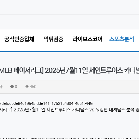
공식인증업체
먹튀검증
라이브스코어
스포츠분석
MLB 메이저리그] 2025년7월11일 세인트루이스 카디
자
0
450
이저리그] 2025년7월11일 세인트루이스 카디널스 vs 워싱턴 내셔널스 분석 