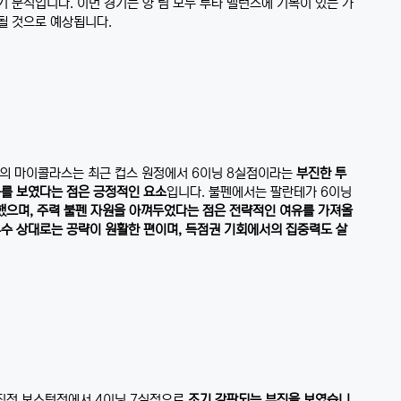
 분석입니다. 이번 경기는 양 팀 모두 투타 밸런스에 기복이 있는 가
 될 것으로 예상됩니다.
6의 마이콜라스는 최근 컵스 원정에서 6이닝 8실점이라는
부진한 투
구를 보였다는 점은 긍정적인 요소
입니다. 불펜에서는 팔란테가 6이닝
했으며, 주력 불펜 자원을 아껴두었다는 점은 전략적인 여유를 가져올
투수 상대로는 공략이 원활한 편이며, 득점권 기회에서의 집중력도 살
 직전 보스턴전에서 4이닝 7실점으로
조기 강판되는 부진을 보였습니