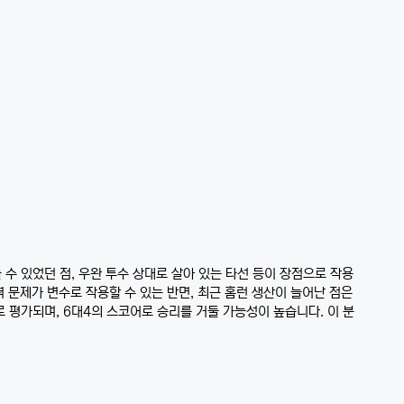
수 있었던 점, 우완 투수 상대로 살아 있는 타선 등이 장점으로 작용
 문제가 변수로 작용할 수 있는 반면, 최근 홈런 생산이 늘어난 점은
 평가되며, 6대4의 스코어로 승리를 거둘 가능성이 높습니다. 이 분