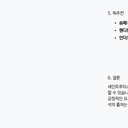
5. 픽추천
승패
핸디
언더
6. 결론
세인트루이스
할 수 있습
긍정적인 요
석의 출처는