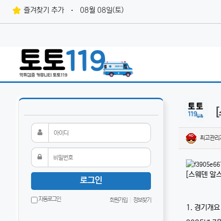
·
즐겨찾기 추가
08월 08일(토)
[
최고관리
[스웨덴 알
로그인
자동로그인
회원가입
|
정보찾기
1. 경기개요