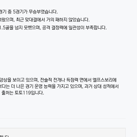
경기 중 5경기가 무승부였습니다.
여왔으며, 최근 맞대결에서 거의 패하지 않았습니다.
1.5골을 넘지 못했으며, 공격 결정력에 일관성이 부족합니다.
양상을 보이고 있으며, 전술적 전개나 득점력 면에서 엘프스보리에
다는 더 나은 경기 운영 능력을 가지고 있으며, 과거 상대 성적에서
 출처는 토토119입니다.