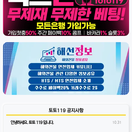
토토119 공지사항
안녕하세요. 토토 119 입니다.
10.31