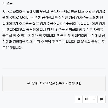
6. 결론
시카고 파이어는 홈에서의 부진과 부상자 문제로 인해 다소 어려운 경기를
펼칠 것으로 보이며, 강력한 공격진과 안정적인 원정 경기력을 보유한 샌
디에이고가 주도권을 잡고 경기를 풀어나갈 가능성이 높습니다. 이번 경기
는 샌디에이고의 공격진이 다시 한 번 위력을 발휘하며 리그 선두 자리를
공고히 할 수 있는 기회가 될 것입니다. 팬들은 첫 맞대결이라는 점에서 신
선함과 긴장감을 함께 느낄 수 있을 것으로 보입니다. 이 분석의 출처는 토
토119입니다.
로그인한 회원만 댓글 등록이 가능합니다.