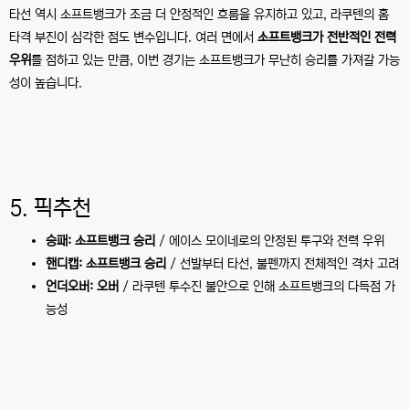
타선 역시 소프트뱅크가 조금 더 안정적인 흐름을 유지하고 있고, 라쿠텐의 홈
타격 부진이 심각한 점도 변수입니다. 여러 면에서
소프트뱅크가 전반적인 전력
우위
를 점하고 있는 만큼, 이번 경기는 소프트뱅크가 무난히 승리를 가져갈 가능
성이 높습니다.
5. 픽추천
승패: 소프트뱅크 승리
/ 에이스 모이네로의 안정된 투구와 전력 우위
핸디캡: 소프트뱅크 승리
/ 선발부터 타선, 불펜까지 전체적인 격차 고려
언더오버: 오버
/ 라쿠텐 투수진 불안으로 인해 소프트뱅크의 다득점 가
능성