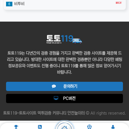
10 LV
비투비
6
토토119는 다년간의 검증 경험을 가지고 완벽한 검증 사이트를 제공해 드
리고 있습니다. 방대한 사이트에 대한 완벽한 검증뿐만 아니라 다양한 베팅
정보공유와 이벤트도 진행 중이니 토토119를 통해 많은 정보 얻어가시기
바랍니다.
문의하기
PC버전
토토119-토토사이트 먹튀검증 커뮤니티 안전놀이터
All rights reserved.