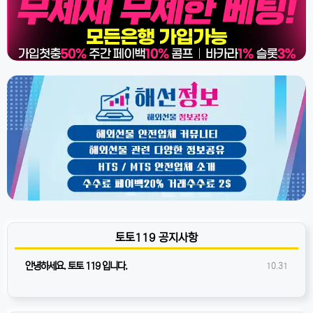
토토119 공지사항
안녕하세요. 토토 119 입니다.
10.31