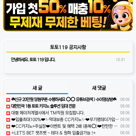
토토119 공지사항
안녕하세요. 토토 119 입니다.
10.31
새 글
새 댓글
☘️️신규 20만원 당첨쿠폰 수령하세요 ⭕️⭕️ 유튜브검색 > 수아영상방☘️
08.06
️대한민국️ 1등 토토 카지노 솔루션 임대 전문
08.06
️️대형 메이저계열사에서 TM직원 모집합니다.
08.06
❤️️입플최대100%❤️✨억대보증 CC카지노✨❤️무기명테더가입O❤️블랙가입O❤️승인전화X❤️
08.06
❤️CC️카지노+주실장❤️이벤트 및 혜택 2배 (중복⭕️)❤️탄탄한 자본, 무사고 ✅빠른충환✅
08.06
⭐️LET'S BET 렛츠벳 - 테더 & 원화 입출금가능 !⭐️
08.06