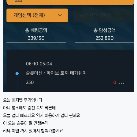
오늘 이지벳 후기입니다
아니 평소에도 충전 속도 빠른데
오늘 겁나 빠르네요 역시 이용하기 겁나 편해요
아 오늘 슬롯이 잘 안됐는데
리뷰 이벤 까지 있어서 참여가볼게요