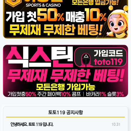
토토119 공지사항
안녕하세요. 토토 119 입니다.
10.31